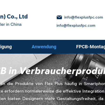
n) Co., Ltd
info@flexplusfpc.com
ler in China
info@flexplusfpc.com
igung
Anwendung
FPCB-Monta
B in Verbraucherprodu
erden die Produkte von Flex Plus häufig in Smartph
e erfordern normalerweise die effektive Integratio
ten bieten Designern mehr Gestaltungsfreiheit, d