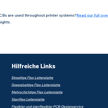
CBs are used throughout printer systems?
Read our full ove
ights.
Hilfreiche Links
Einseitige Flex-Leiterplatte
Doppelseitige Flex-Leiterplatte
Mehrschichtige Flex-Leiterplatte
Starrflex-Leiterplatte
Flexibler und starrflexibler PCB-Designservice