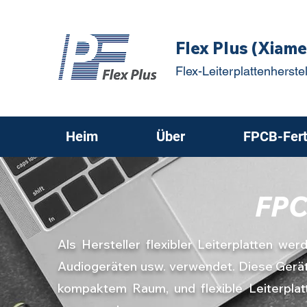
Flex Plus (Xiame
Flex-Leiterplattenherstel
Heim
Über
FPCB-Fert
FPC
Als Hersteller flexibler Leiterplatten w
Audiogeräten usw. verwendet. Diese Gerät
kompaktem Raum, und flexible Leiterplat